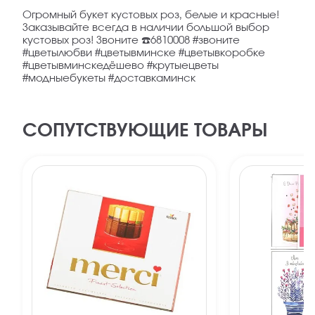
Огромный букет кустовых роз, белые и красные!
Заказывайте всегда в наличии большой выбор
кустовых роз! Звоните ☎️6810008 #звоните
#цветылюбви #цветывминске #цветывкоробке
#цветывминскедёшево #крутыецветы
#модныебукеты #доставкаминск
СОПУТСТВУЮЩИЕ ТОВАРЫ