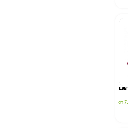
ЦВЕ
от 7