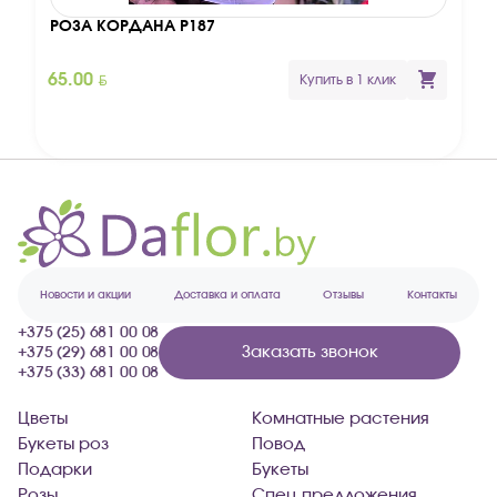
Новый год
Фикусы
Тилландсия
С ранункулюсам
РОЗА КОРДАНА Р187
Поход в гости
Новогодние композиции и букеты
Фикусы Бенджамина
Фиалки
Рождественские венки
Фикусы Лирата
BYN
65.00
Цикламены
Купить в 1 клик
Черный замиокулькас
Юкки
Новости и акции
Доставка и оплата
Отзывы
Контакты
+375 (25) 681 00 08
Заказать звонок
+375 (29) 681 00 08
+375 (33) 681 00 08
Цветы
Комнатные растения
Букеты роз
Повод
Подарки
Букеты
Розы
Спец предложения