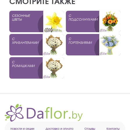
СМОТРИТЕ ТАКЖЕ
СЕЗОННЫЕ
С
ЦВЕТЫ
ПОДСОЛНУХАМИ
С
С
ХРИЗАНТЕМАМИ
ГОРТЕНЗИЯМИ
С
РОМАШКАМИ
Новости и акции
Доставка и оплата
Отзывы
Контакты