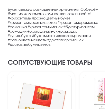
Букет свежих разноцветных хризантем! Соберём
букет из желаемого количества, заказывайте!
#хризантемы #разноцветныйбукет
#хризантемыразныхцветов #хризантемаромашка
#ромашка #хризантемыминск #букетхризантем
#ромашки #ромашкиминск #ромашка
#купитьбукет #букетминск #заказатьромашки
#разноцветныецветы #доставкаромашек
#доставитьбукетцветов
СОПУТСТВУЮЩИЕ ТОВАРЫ