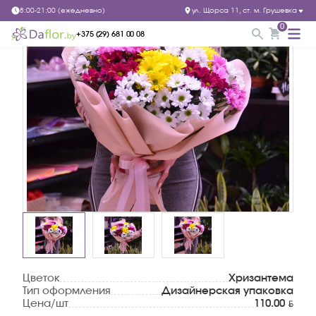
Букет №691
8:00-21:00 (ежедневно)
ул. Щорса 11, ст. м. Грушевка
0
+375 (29) 681 00 08
Цветок
Хризантема
Тип оформления
Дизайнерская упаковка
BYN
Цена/шт
110.00