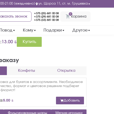
ская роза
:00-21:00 (ежедневно)
ул. Щорса 11, ст. м. Грушевка
+375 (25) 681 00 08
Роза
0
аказать звонок
Корзина
+375 (29) 681 00 08
BYN
13.00
+375 (33) 681 00 08
Повод
Кому
Подарки
Другое
BYN
:
13.00
Купить
 заказу
Конфеты
Открытка
ковка для букетов в ассортименте. Необходимое
ичество, формат и цветовое решение подберет
 флорист!
BYN
а:
5.00
Добавить
Фольгированные шары
Мягкие игрушки