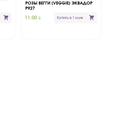
РОЗЫ ВЕГГИ (VEGGIE) ЭКВАДОР
РОЗЫ МИКС
Р927
BYN
11.00
Купить в 1 клик
Куп