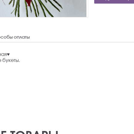
собы оплаты
ая♥️
 букеты.