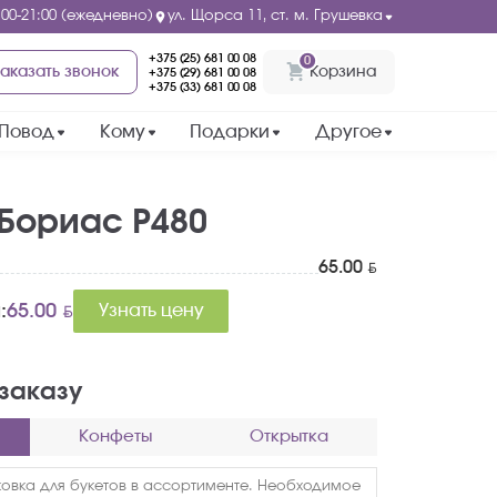
:00-21:00 (ежедневно)
ул. Щорса 11, ст. м. Грушевка
+375 (25) 681 00 08
0
аказать звонок
Корзина
+375 (29) 681 00 08
+375 (33) 681 00 08
Повод
Кому
Подарки
Другое
 Бориас Р480
BYN
65.00
BYN
:
65.00
Узнать цену
 заказу
Конфеты
Открытка
ковка для букетов в ассортименте. Необходимое