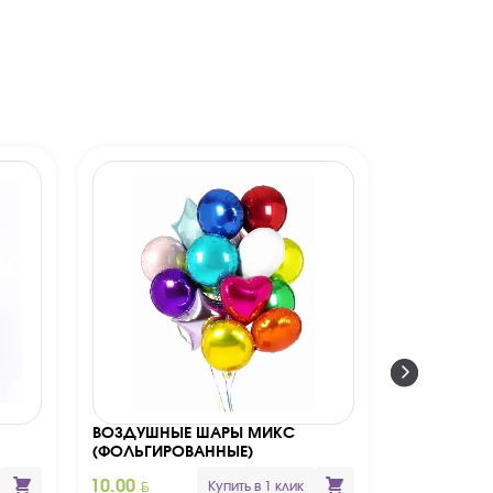
ВОЗДУШНЫЕ ШАРЫ МИКС
ВОЗДУШНЫ
(ФОЛЬГИРОВАННЫЕ)
РОЖДЕНИЯ.
BYN
BYN
10.00
10.00
Купить в 1 клик