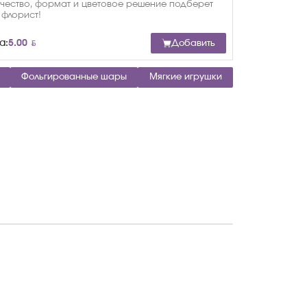
ичество, формат и цветовое решение подберет
 флорист!
BYN
а:
5.00
Добавить
Фольгированные шары
Мягкие игрушки